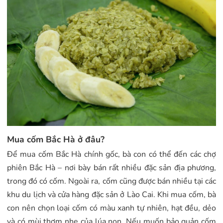
Mua cốm Bắc Hà ở đâu?
Để mua cốm Bắc Hà chính gốc, bà con có thể đến các chợ
phiên Bắc Hà – nơi bày bán rất nhiều đặc sản địa phương,
trong đó có cốm. Ngoài ra, cốm cũng được bán nhiều tại các
khu du lịch và cửa hàng đặc sản ở Lào Cai. Khi mua cốm, bà
con nên chọn loại cốm có màu xanh tự nhiên, hạt đều, dẻo
và có mùi thơm nhẹ của lúa non. Nếu muốn bảo quản cốm