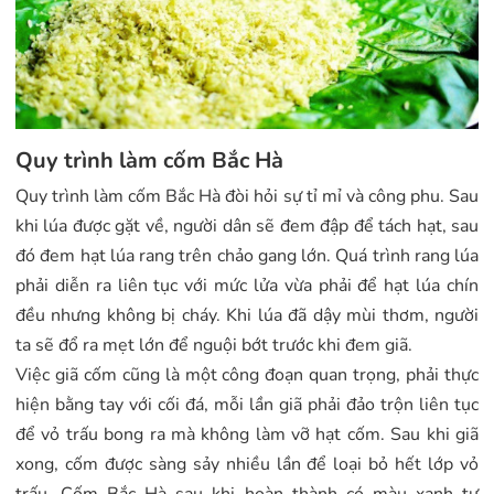
Quy trình làm cốm Bắc Hà
Quy trình làm cốm Bắc Hà đòi hỏi sự tỉ mỉ và công phu. Sau
khi lúa được gặt về, người dân sẽ đem đập để tách hạt, sau
đó đem hạt lúa rang trên chảo gang lớn. Quá trình rang lúa
phải diễn ra liên tục với mức lửa vừa phải để hạt lúa chín
đều nhưng không bị cháy. Khi lúa đã dậy mùi thơm, người
ta sẽ đổ ra mẹt lớn để nguội bớt trước khi đem giã.
Việc giã cốm cũng là một công đoạn quan trọng, phải thực
hiện bằng tay với cối đá, mỗi lần giã phải đảo trộn liên tục
để vỏ trấu bong ra mà không làm vỡ hạt cốm. Sau khi giã
xong, cốm được sàng sảy nhiều lần để loại bỏ hết lớp vỏ
trấu. Cốm Bắc Hà sau khi hoàn thành có màu xanh tự