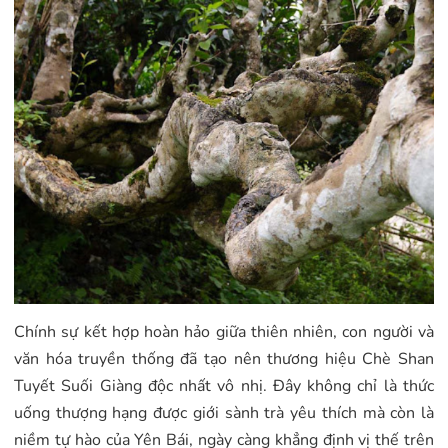
Chính sự kết hợp hoàn hảo giữa thiên nhiên, con người và
văn hóa truyền thống đã tạo nên thương hiệu Chè Shan
Tuyết Suối Giàng độc nhất vô nhị. Đây không chỉ là thức
uống thượng hạng được giới sành trà yêu thích mà còn là
niềm tự hào của Yên Bái, ngày càng khẳng định vị thế trên