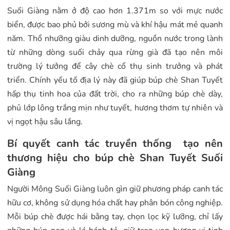
Suối Giàng nằm ở độ cao hơn 1.371m so với mực nước
biển, được bao phủ bởi sương mù và khí hậu mát mẻ quanh
năm. Thổ nhưỡng giàu dinh dưỡng, nguồn nước trong lành
từ những dòng suối chảy qua rừng già đã tạo nên môi
trường lý tưởng để cây chè cổ thụ sinh trưởng và phát
triển. Chính yếu tố địa lý này đã giúp búp chè Shan Tuyết
hấp thụ tinh hoa của đất trời, cho ra những búp chè dày,
phủ lớp lông trắng mịn như tuyết, hương thơm tự nhiên và
vị ngọt hậu sâu lắng.
Bí quyết canh tác truyền thống tạo nên
thương hiệu cho búp chè Shan Tuyết Suối
Giàng
Người Mông Suối Giàng luôn gìn giữ phương pháp canh tác
hữu cơ, không sử dụng hóa chất hay phân bón công nghiệp.
Mỗi búp chè được hái bằng tay, chọn lọc kỹ lưỡng, chỉ lấy