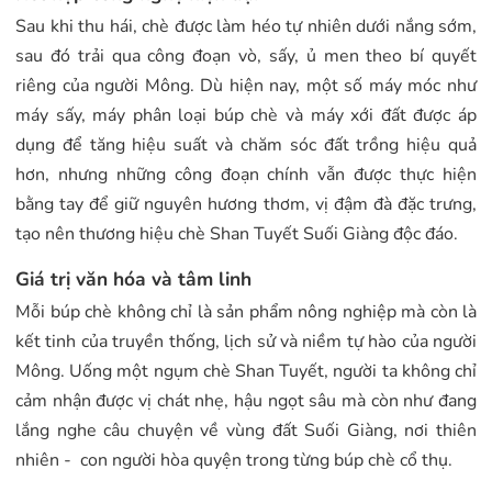
Sau khi thu hái, chè được làm héo tự nhiên dưới nắng sớm,
sau đó trải qua công đoạn vò, sấy, ủ men theo bí quyết
riêng của người Mông. Dù hiện nay, một số máy móc như
máy sấy, máy phân loại búp chè và máy xới đất được áp
dụng để tăng hiệu suất và chăm sóc đất trồng hiệu quả
hơn, nhưng những công đoạn chính vẫn được thực hiện
bằng tay để giữ nguyên hương thơm, vị đậm đà đặc trưng,
tạo nên thương hiệu chè Shan Tuyết Suối Giàng độc đáo.
Giá trị văn hóa và tâm linh
Mỗi búp chè không chỉ là sản phẩm nông nghiệp mà còn là
kết tinh của truyền thống, lịch sử và niềm tự hào của người
Mông. Uống một ngụm chè Shan Tuyết, người ta không chỉ
cảm nhận được vị chát nhẹ, hậu ngọt sâu mà còn như đang
lắng nghe câu chuyện về vùng đất Suối Giàng, nơi thiên
nhiên - con người hòa quyện trong từng búp chè cổ thụ.