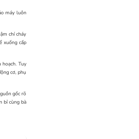
bảo máy luôn
hậm chí cháy
hể xuống cấp
u hoạch. Tuy
động cơ, phụ
nguồn gốc rõ
n bỉ cùng bà