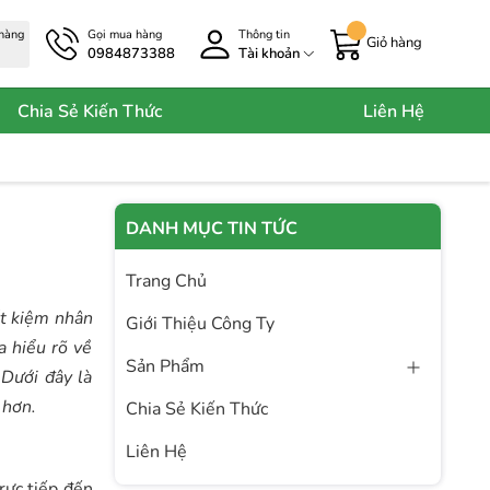
 hàng
Gọi mua hàng
Thông tin
Giỏ hàng
0984873388
Tài khoản
Chia Sẻ Kiến Thức
Liên Hệ
DANH MỤC TIN TỨC
Trang Chủ
ết kiệm nhân
Giới Thiệu Công Ty
a hiểu rõ về
Sản Phẩm
Dưới đây là
 hơn.
Chia Sẻ Kiến Thức
Liên Hệ
rực tiếp đến