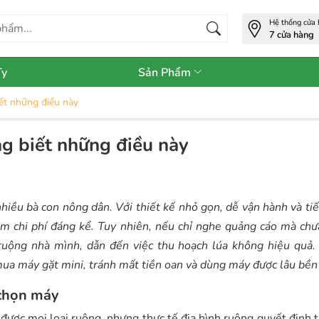
Hệ thống cửa
7 cửa hàng
Ty
Sản Phẩm
ết những điều này
g biết những điều này
hiều bà con nông dân. Với thiết kế nhỏ gọn, dễ vận hành và ti
ảm chi phí đáng kể. Tuy nhiên, nếu chỉ nghe quảng cáo mà chư
uộng nhà mình, dẫn đến việc thu hoạch lúa không hiệu quả. 
 mua máy gặt mini, tránh mất tiền oan và dùng máy được lâu bền
 chọn máy
được mọi loại ruộng, nhưng thực tế địa hình ruộng quyết định t