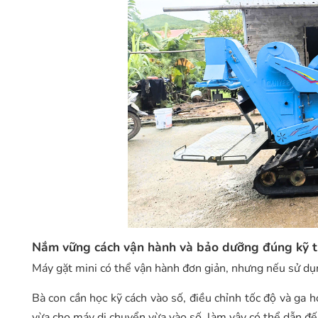
Nắm vững cách vận hành và bảo dưỡng đúng kỹ 
Máy gặt mini có thể vận hành đơn giản, nhưng nếu sử d
Bà con cần học kỹ cách vào số, điều chỉnh tốc độ và ga 
vừa cho máy di chuyển vừa vào số, làm vậy có thể dẫn 