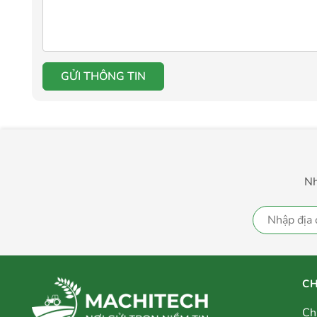
GỬI THÔNG TIN
Nh
CH
Ch