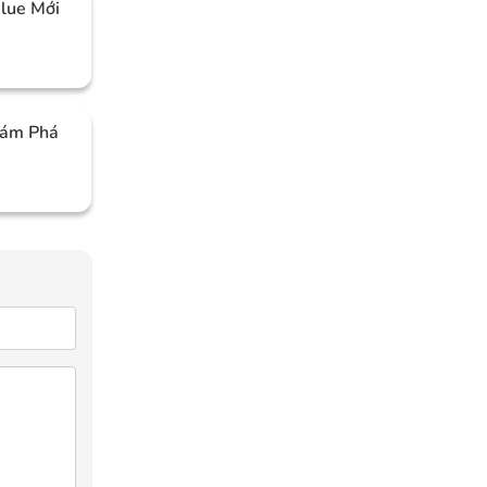
Blue Mới
hám Phá