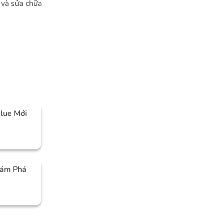
 và sửa chữa
Blue Mới
hám Phá