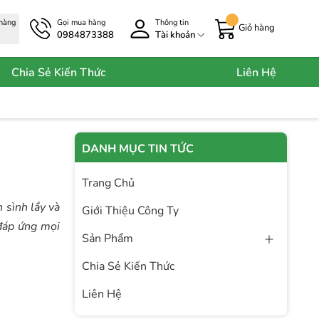
 hàng
Gọi mua hàng
Thông tin
Giỏ hàng
0984873388
Tài khoản
Chia Sẻ Kiến Thức
Liên Hệ
DANH MỤC TIN TỨC
Trang Chủ
 sình lầy và
Giới Thiệu Công Ty
 đáp ứng mọi
Sản Phẩm
Chia Sẻ Kiến Thức
Liên Hệ