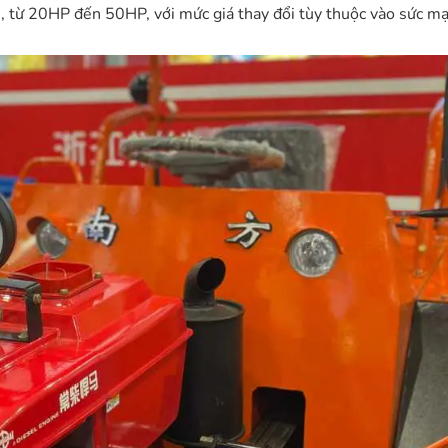
, từ 20HP đến 50HP, với mức giá thay đổi tùy thuộc vào sức mạ