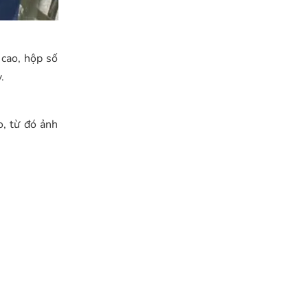
 cao, hộp số
.
o, từ đó ảnh