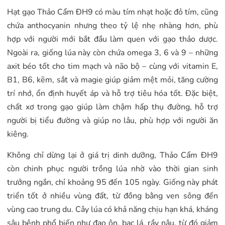
Hạt gạo Thảo Cẩm ĐH9 có màu tím nhạt hoặc đỏ tím, cũng
chứa anthocyanin nhưng theo tỷ lệ nhẹ nhàng hơn, phù
hợp với người mới bắt đầu làm quen với gạo thảo dược.
Ngoài ra, giống lúa này còn chứa omega 3, 6 và 9 – những
axit béo tốt cho tim mạch và não bộ – cùng với vitamin E,
B1, B6, kẽm, sắt và magie giúp giảm mệt mỏi, tăng cường
trí nhớ, ổn định huyết áp và hỗ trợ tiêu hóa tốt. Đặc biệt,
chất xơ trong gạo giúp làm chậm hấp thụ đường, hỗ trợ
người bị tiểu đường và giúp no lâu, phù hợp với người ăn
kiêng.
Không chỉ dừng lại ở giá trị dinh dưỡng, Thảo Cẩm ĐH9
còn chinh phục người trồng lúa nhờ vào thời gian sinh
trưởng ngắn, chỉ khoảng 95 đến 105 ngày. Giống này phát
triển tốt ở nhiều vùng đất, từ đồng bằng ven sông đến
vùng cao trung du. Cây lúa có khả năng chịu hạn khá, kháng
sâu bệnh phổ biến như đạo ôn, bạc lá, rầy nâu, từ đó giảm