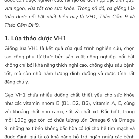
dược còn được nghiên cứu, lai tạo để tích hợp đặc tính quý,
vừa ngon, vừa tốt cho sức khỏe. Trong số đó, ba giống lúa
thảo dược nổi bật nhất hiện nay là VH1, Thảo Cẩm 9 và
Thảo Cẩm ĐH9.
1. Lúa thảo dược VH1
Giống lúa VH1 là kết quả của quá trình nghiên cứu, chọn
tạo công phu từ thực tiễn sản xuất nông nghiệp, nổi bật
không chỉ bởi khả năng thích nghi cao, chống chịu sâu bệnh
tốt, mà còn nhờ hàm lượng dinh dưỡng và dược tính rất
đáng chú ý.
Gạo VH1 chứa nhiều dưỡng chất thiết yếu cho sức khỏe
như các vitamin nhóm B (B1, B2, B6), vitamin A, E, cùng
với khoáng chất như canxi, sắt và chất xơ. Đặc biệt, trong
mỗi 100g gạo còn có chứa lượng lớn Omega 6 và Omega
9, những axit béo không bão hòa có lợi cho hệ tim mạch và
được đánh giá là có khả năng hỗ trợ ngăn ngừa các bệnh