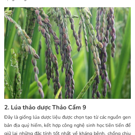
2. Lúa thảo dược Thảo Cẩm 9
Đây là giống lúa dược liệu được chọn tạo từ các nguồn gen
bản địa quý hiếm, kết hợp công nghệ sinh học tiên tiến để
giữ lại những đặc tính tốt nhất về kháng bệnh, chống chịu