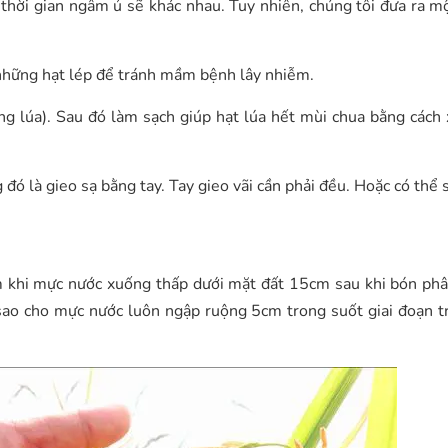
thời gian ngâm ủ sẽ khác nhau. Tuy nhiên, chúng tôi đưa ra m
ỏ những hạt lép để tránh mầm bệnh lây nhiễm.
 lúa). Sau đó làm sạch giúp hạt lúa hết mùi chua bằng cách 
đó là gieo sạ bằng tay. Tay gieo vãi cần phải đều. Hoặc có thể
 khi mực nước xuống thấp dưới mặt đất 15cm sau khi bón phâ
c sao cho mực nước luôn ngập ruộng 5cm trong suốt giai đoạn t