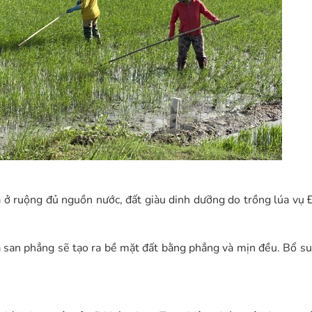
a ở ruộng đủ nguồn nước, đất giàu dinh dưỡng do trồng lúa vụ
 và san phẳng sẽ tạo ra bề mặt đất bằng phẳng và mịn đều. Bổ s