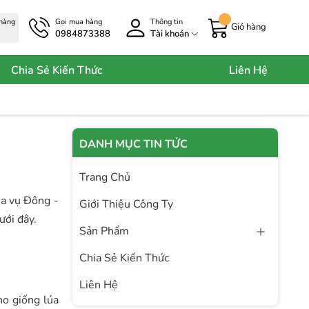
 hàng
Gọi mua hàng
Thông tin
Giỏ hàng
0984873388
Tài khoản
Chia Sẻ Kiến Thức
Liên Hệ
DANH MỤC TIN TỨC
Trang Chủ
úa vụ Đông -
Giới Thiệu Công Ty
ưới đây.
Sản Phẩm
Chia Sẻ Kiến Thức
Liên Hệ
ho giống lúa