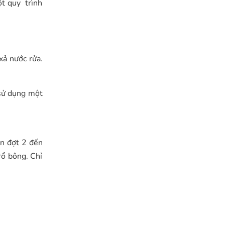
ột quy trình
xả nước rửa.
 sử dụng một
n đợt 2 đến
rổ bông. Chỉ