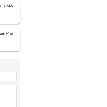
Blue Mới
hám Phá