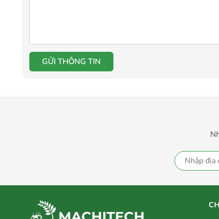
GỬI THÔNG TIN
Nh
CH