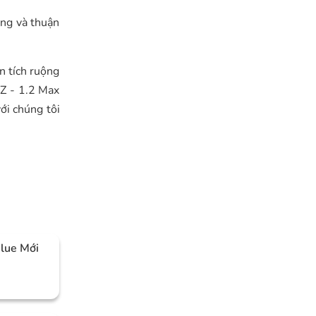
àng và thuận
n tích ruộng
LZ - 1.2 Max
ới chúng tôi
Blue Mới