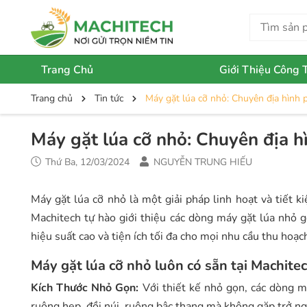
Trang Chủ
Giới Thiệu Công 
Trang chủ
Tin tức
Máy gặt lúa cỡ nhỏ: Chuyên địa hình 
Máy gặt lúa cỡ nhỏ: Chuyên địa h
Thứ Ba, 12/03/2024
NGUYỄN TRUNG HIẾU
Máy gặt lúa cỡ nhỏ là một giải pháp linh hoạt và tiết k
Machitech tự hào giới thiệu các dòng máy gặt lúa nhỏ g
hiệu suất cao và tiện ích tối đa cho mọi nhu cầu thu hoạc
Máy gặt lúa cỡ nhỏ luôn có sẵn tại Machite
Kích Thước Nhỏ Gọn:
Với thiết kế nhỏ gọn, các dòng m
ruộng hẹp, đồi núi, ruộng bậc thang mà không gặp trở ng