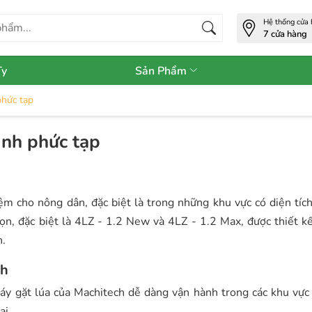
Hệ thống cửa
7 cửa hàng
Ty
Sản Phẩm
phức tạp
ình phức tạp
iệm cho nông dân, đặc biệt là trong những khu vực có diện tíc
ọn, đặc biệt là 4LZ - 1.2 New và 4LZ - 1.2 Max, được thiết k
h.
ch
áy gặt lúa của Machitech dễ dàng vận hành trong các khu vực 
ại.