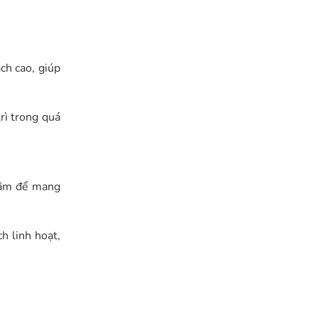
h cao, giúp
trì trong quá
năm để mang
h linh hoạt,