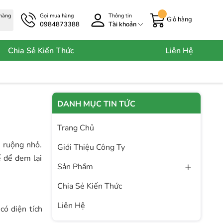
 hàng
Gọi mua hàng
Thông tin
Giỏ hàng
0984873388
Tài khoản
Chia Sẻ Kiến Thức
Liên Hệ
DANH MỤC TIN TỨC
Trang Chủ
h ruộng nhỏ.
Giới Thiệu Công Ty
ế để đem lại
Sản Phẩm
Chia Sẻ Kiến Thức
Liên Hệ
có diện tích