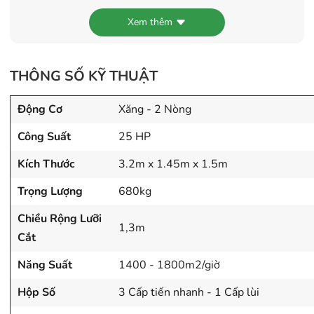
Xem thêm
Điểm Nổi Bật Của Máy Gặt Lúa Mini 4LZ - 1.5 Pro
Dòng máy đi lầy tốt nhất thị trường:
Máy gặt lúa mini
4LZ-1.5 Pro sở hữu bản chữ A xích rộng, chiều cao lên
THÔNG SỐ KỸ THUẬT
đến 75 cm, giúp máy dễ dàng vận hành trên địa hình
sình lầy, nơi các dòng máy khác gặp khó khăn, cùng với
Động Cơ
Xăng - 2 Nòng
đó là trọng lượng nhẹ giúp di chuyển linh hoạt hơn,
Công Suất
25 HP
không bị hư chân ruộng, thuận tiện hơn cho mùa lúa tiếp
theo.
Kích Thước
3.2m x 1.45m x 1.5m
Trọng Lượng
680kg
Chiều Rộng Lưỡi
1,3m
Cắt
Năng Suất
1400 - 1800m2/giờ
Hộp Số
3 Cấp tiến nhanh - 1 Cấp lùi