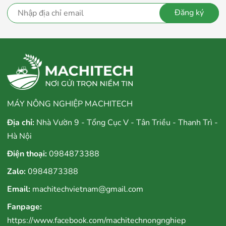
Đăng ký
MÁY NÔNG NGHIỆP MACHITECH
Địa chỉ:
Nhà Vườn 9 - Tổng Cục V - Tân Triều - Thanh Trì -
Hà Nội
Điện thoại:
0984873388
Zalo:
0984873388
Email:
machitechvietnam@gmail.com
Fanpage:
(Độ hạ hàm chỉ 10cm - Gặt được cả lúa đổ)
https://www.facebook.com/machitechnongnghiep