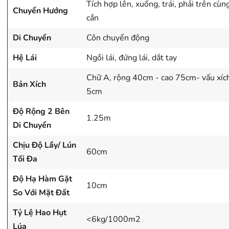
Tích hợp lên, xuống, trái, phải trên cù
Chuyển Hướng
cần
Di Chuyển
Côn chuyển động
Hệ Lái
Ngồi lái, đứng lái, dắt tay
Chữ A, rộng 40cm - cao 75cm- vấu xíc
Bản Xích
5cm
Độ Rộng 2 Bên
1.25m
(Bản xích chữ A chuyên biệt cao 75cm chuyên sình lầy)
Di Chuyển
Công Suất Mạnh Mẽ:
Động cơ 2 nòng mạnh mẽ là
Chịu Độ Lầy/ Lún
60cm
điểm nhấn của máy gặt lúa mini này, sản sinh công suất
Tối Đa
35 mã lực (Các máy gặt lúa thông thường chỉ 16 mã lực)
Độ Hạ Hàm Gặt
đảm bảo hiệu suất thu hoạch lúa mạnh mẽ và nhanh
10cm
So Với Mặt Đất
chóng, giúp nông dân hoàn thành công việc một cách dễ
dàng và hiệu quả, tăng năng suất thu hoạch.
Tỷ Lệ Hao Hụt
<6kg/1000m2
Lúa