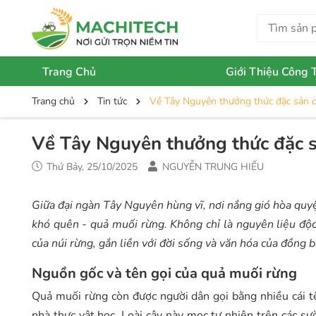
Trang Chủ
Giới Thiệu Công 
Trang chủ
Tin tức
Về Tây Nguyên thưởng thức đặc sản 
Về Tây Nguyên thưởng thức đặc s
Thứ Bảy, 25/10/2025
NGUYỄN TRUNG HIẾU
Giữa đại ngàn Tây Nguyên hùng vĩ, nơi nắng gió hòa quy
khó quên - quả muối rừng. Không chỉ là nguyên liệu độ
của núi rừng, gắn liền với đời sống và văn hóa của đồng b
Nguồn gốc và tên gọi của quả muối rừng
Quả muối rừng còn được người dân gọi bằng nhiều cái 
nhà thực vật học. Loài cây này mọc tự nhiên trên các sư