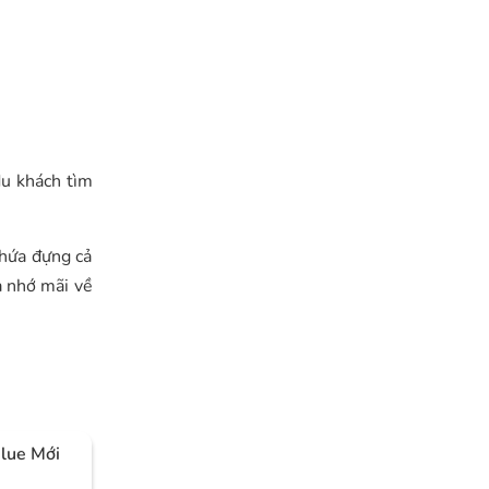
du khách tìm
hứa đựng cả
a nhớ mãi về
Blue Mới