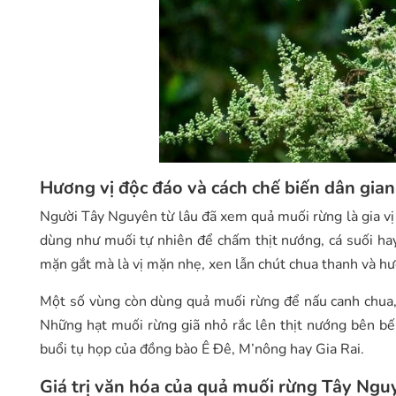
Hương vị độc đáo và cách chế biến dân gian
Người Tây Nguyên từ lâu đã xem quả muối rừng là gia vị đ
dùng như muối tự nhiên để chấm thịt nướng, cá suối hay
mặn gắt mà là vị mặn nhẹ, xen lẫn chút chua thanh và hư
Một số vùng còn dùng quả muối rừng để nấu canh chua, 
Những hạt muối rừng giã nhỏ rắc lên thịt nướng bên bế
buổi tụ họp của đồng bào Ê Đê, M’nông hay Gia Rai.
Giá trị văn hóa của quả muối rừng Tây Ngu