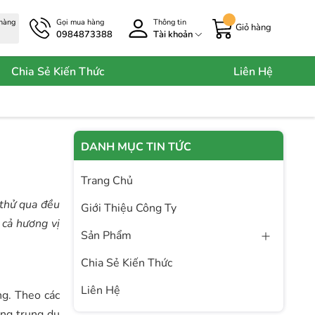
 hàng
Gọi mua hàng
Thông tin
Giỏ hàng
0984873388
Tài khoản
Chia Sẻ Kiến Thức
Liên Hệ
DANH MỤC TIN TỨC
Trang Chủ
 thử qua đều
Giới Thiệu Công Ty
 cả hương vị
Sản Phẩm
Chia Sẻ Kiến Thức
Liên Hệ
ng. Theo các
ùng trung du