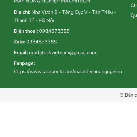
MÁY NÔNG NGHIỆP MACHITECH
Ch
Địa chỉ:
Nhà Vườn 9 - Tổng Cục V - Tân Triều -
Qu
Thanh Trì - Hà Nội
Điện thoại:
0984873388
Zalo:
0984873388
Email:
machitechvietnam@gmail.com
Fanpage:
https://www.facebook.com/machitechnongnghiep
© Bản q