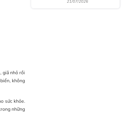
21/07/2026
 giã nhỏ rồi
 biển, không
ho sức khỏe.
 trong những