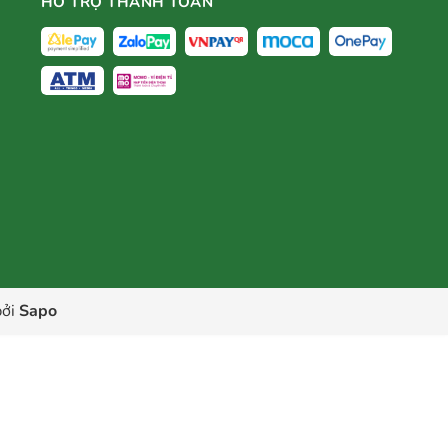
HỖ TRỢ THANH TOÁN
ởi
Sapo