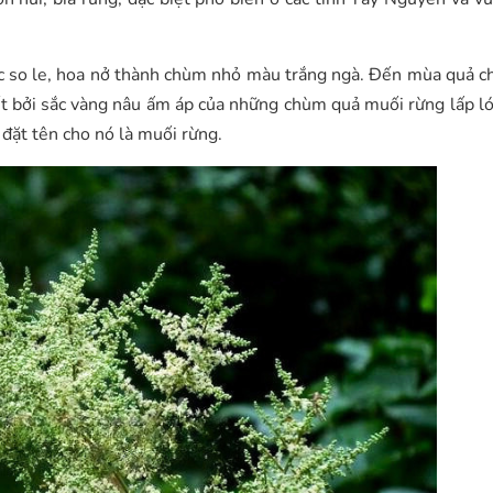
c so le, hoa nở thành chùm nhỏ màu trắng ngà. Đến mùa quả ch
 bởi sắc vàng nâu ấm áp của những chùm quả muối rừng lấp ló 
i đặt tên cho nó là muối rừng.