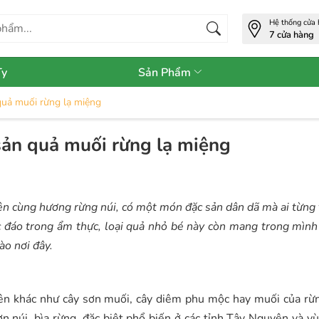
Hệ thống cửa
7 cửa hàng
Ty
Sản Phẩm
quả muối rừng lạ miệng
ản quả muối rừng lạ miệng
ện cùng hương rừng núi, có một món đặc sản dân dã mà ai từng
c đáo trong ẩm thực, loại quả nhỏ bé này còn mang trong mình
ào nơi đây.
tên khác như cây sơn muối, cây diêm phu mộc hay muối của rừ
ờn núi, bìa rừng, đặc biệt phổ biến ở các tỉnh Tây Nguyên và v