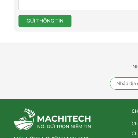
GỬI THÔNG TIN
Nh
CH
Ch
Ch