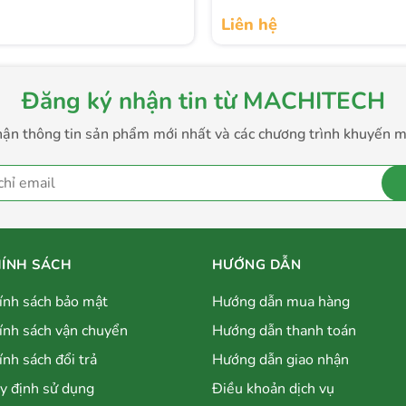
 đề và phay cầu sau, máy xới đất này giúp bạn hoàn thành
Liên hệ
Đăng ký nhận tin từ MACHITECH
ận thông tin sản phẩm mới nhất và các chương trình khuyến m
ÍNH SÁCH
HƯỚNG DẪN
ính sách bảo mật
Hướng dẫn mua hàng
ính sách vận chuyển
Hướng dẫn thanh toán
ính sách đổi trả
Hướng dẫn giao nhận
y định sử dụng
Điều khoản dịch vụ