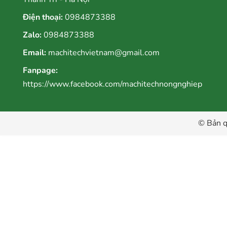
Điện thoại:
0984873388
Zalo:
0984873388
Email:
machitechvietnam@gmail.com
Fanpage:
https://www.facebook.com/machitechnongnghiep
© Bản q