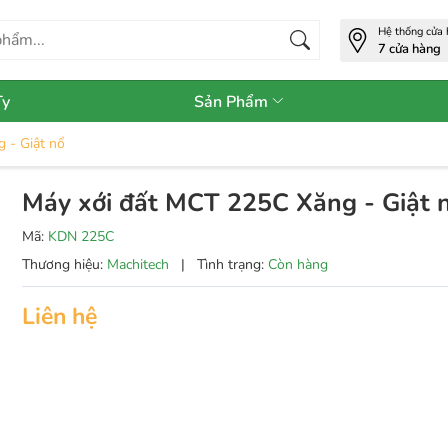
Hệ thống cửa
7 cửa hàng
Ty
Sản Phẩm
 - Giật nổ
Máy xới đất MCT 225C Xăng - Giật 
Mã:
KDN 225C
Thương hiệu:
Machitech
|
Tình trạng:
Còn hàng
Liên hệ