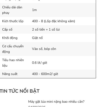
Chiều dài dàn
1m
phay
Kích thước lốp
400 - 8 (Lốp đặc không xăm)
Cấp số
2 số tiến + 1 số lùi
Khởi động
Giật nổ
Cơ cấu chuyển
Vào số, bóp côn
động
Tiêu hao nhiên
0.6 lít/ giờ
liệu
Năng suất
400 - 600m2/ giờ
TIN TỨC NỔI BẬT
Máy gặt lúa mini nặng bao nhiêu cân?