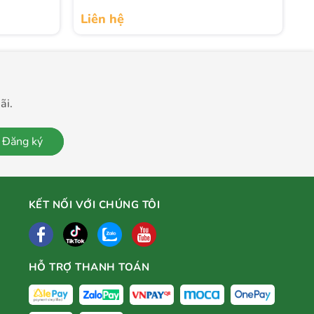
Liên hệ
L
ãi.
Đăng ký
KẾT NỐI VỚI CHÚNG TÔI
HỖ TRỢ THANH TOÁN