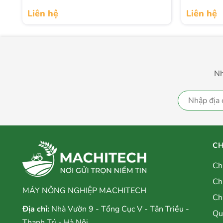
Tiết Kiệm Thời Gian và Công Sức:
Với tính năng kích
Liên hệ
Liên hệ
công việc nhanh chóng và dễ dàng hơn.
Nh
CH
Ch
Ch
MÁY NÔNG NGHIỆP MACHITECH
Ch
Địa chỉ:
Nhà Vườn 9 - Tổng Cục V - Tân Triều -
Qu
Thanh Trì - Hà Nội